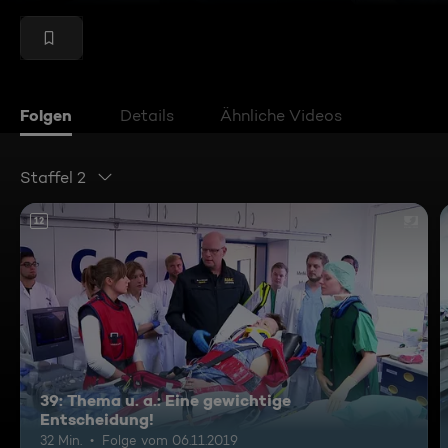
Folgen
Details
Ähnliche Videos
Staffel 2
12
39: Thema u. a.: Eine gewichtige
Entscheidung!
32 Min.
Folge vom 06.11.2019