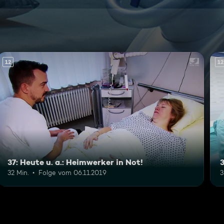
12
12
37: Heute u. a.: Heimwerker in Not!
3
32 Min.
Folge vom 06.11.2019
3