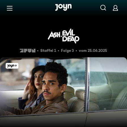
Zum Inhalt springen
Barrierefrei
Books From Beyond
Staffel 1
Folge 3
vom 25.06.2025