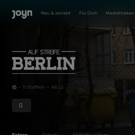
Zum Inhalt springen
Barrierefrei
Neu & beliebt
Für Dich
Mediatheken
Auf Streife - Berlin
5 Staffeln
Ab 12
Folgen
Details
Ähnliche Videos