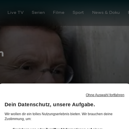
Live TV
Serien
Filme
Sport
News & Doku
n