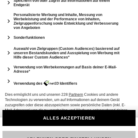
12
2: Das Abbruch-Haus: Familie Kinnigkeit
85 Min.
Folge vom 06.11.2019