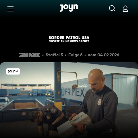
Zum Inhalt springen
Barrierefrei
Der randalierende Marshal
Staffel 5
Folge 6
vom 04.02.2026