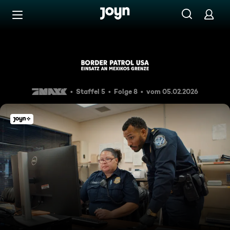
Zum Inhalt springen
Barrierefrei
Die Schmugglerschwestern
Staffel 5
Folge 8
vom 05.02.2026