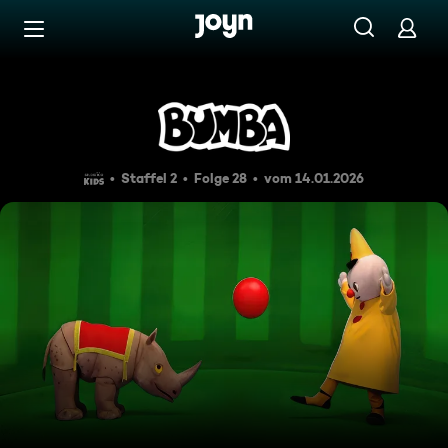
Zum Inhalt springen
Barrierefrei
Episode 28
Staffel 2
Folge 28
vom 14.01.2026