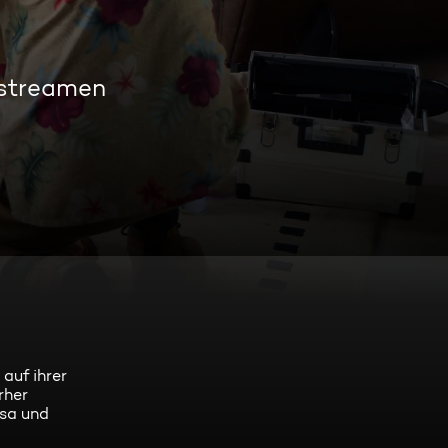
 streamen
auf ihrer
rher
ssa und