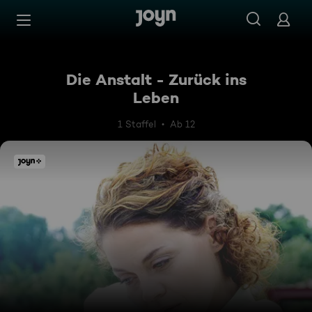
Zum Inhalt springen
Barrierefrei
Die Anstalt - Zurück ins
Leben
1 Staffel
Ab 12