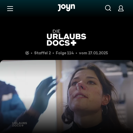
Zum Inhalt springen
Barrierefrei
Ehrwald in Tirol: Patientin m
Staffel 2
Folge 114
vom 27.01.2025