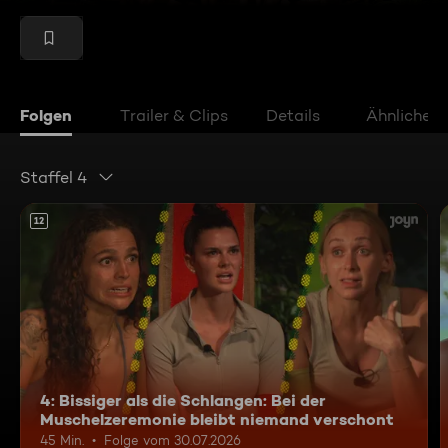
Folgen
Trailer & Clips
Details
Ähnliche V
Staffel 4
12
4: Bissiger als die Schlangen: Bei der
Muschelzeremonie bleibt niemand verschont
45 Min.
Folge vom 30.07.2026