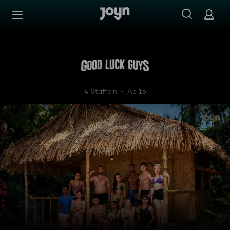
Zum Inhalt springen
Barrierefrei
Good Luck Guys
4 Staffeln
Ab 16