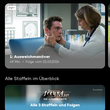
12
1: Ausweichmanöver
49 Min.
Folge vom 01.03.2024
Alle Staffeln im Überblick
Alle 3 Staffeln und Folgen
In aller Freundschaft - Die ju