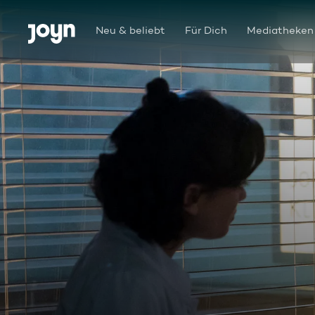
Zum Inhalt springen
Barrierefrei
Neu & beliebt
Für Dich
Mediatheken