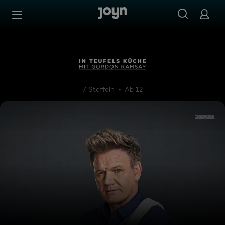
Zum Inhalt springen
Barrierefrei
In Teufels Küche mit Gordon
7 Staffeln
Ab 12