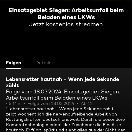
Einsatzgebiet Siegen: Arbeitsunfall beim
Beladen eines LKWs
Jetzt kostenlos streamen
Folgen
Details
Lebensretter hautnah - Wenn jede Sekunde
zählt
Folge vom 18.03.2024: Einsatzgebiet Siegen:
Arbeitsunfall beim Beladen eines LKWs
45 Min.
Folge vom 18.03.2024
Ab 12
"Lebensretter hautnah - Wenn jede Sekunde zählt"
zeigt wöchentlich die nervenaufreibende Arbeit von
Rettungskräften deutschlandweit. Durch die besondere
Kameratechnologie erlebt der Zuschauer die Einsätze
hautnah. Er fühlt, spürt und sieht alles aus der Sicht der