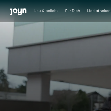
Zum Inhalt springen
Barrierefrei
Neu & beliebt
Für Dich
Mediatheken