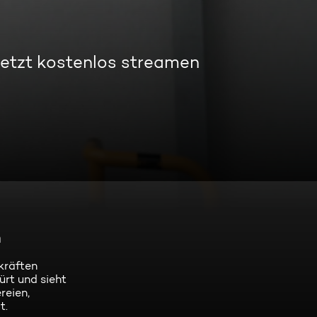
etzt kostenlos streamen
n
kräften
ürt und sieht
reien,
t.