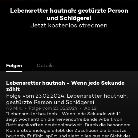
Lebensretter hautnah: gestürzte Person
und Schlägerei
Jetzt kostenlos streamen
Folgen
Details
Lebensretter hautnah - Wenn jede Sekunde
zählt
Folge vom 23.02.2024: Lebensretter hautnah:
gestürzte Person und Schlägerei
45 Min.
Folge vom 23.02.2024
Ab 12
"Lebensretter hautnah - Wenn jede Sekunde zählt"
zeigt wöchentlich die nervenaufreibende Arbeit von
Rettungskräften deutschlandweit. Durch die besondere
Kameratechnologie erlebt der Zuschauer die Einsätze
hautnah. Er fühlt, spürt und sieht alles aus der Sicht der