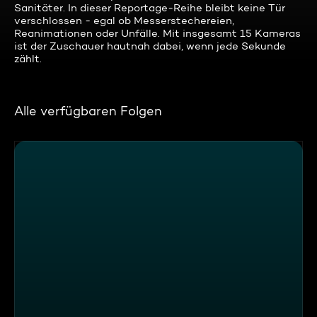
Sanitäter. In dieser Reportage-Reihe bleibt keine Tür
verschlossen - egal ob Messerstechereien,
Reanimationen oder Unfälle. Mit insgesamt 15 Kameras
ist der Zuschauer hautnah dabei, wenn jede Sekunde
zählt.
Alle verfügbaren Folgen