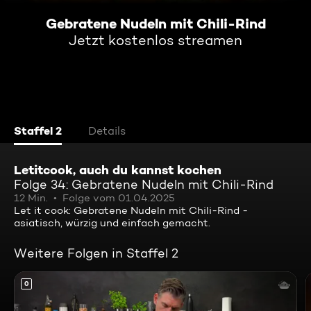
Gebratene Nudeln mit Chili-Rind
Jetzt kostenlos streamen
Staffel 2
Details
Letitcook, auch du kannst kochen
Folge 34: Gebratene Nudeln mit Chili-Rind
12 Min.
Folge vom 01.04.2025
Let it cook: Gebratene Nudeln mit Chili-Rind -
asiatisch, würzig und einfach gemacht.
Weitere Folgen in Staffel 2
0