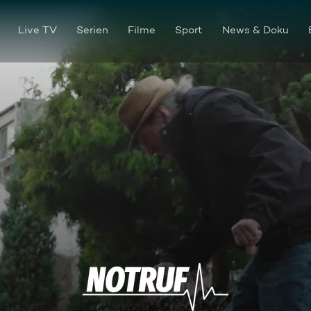
Live TV
Serien
Filme
Sport
News & Doku
Ohne Helm, ohne Erinnerung