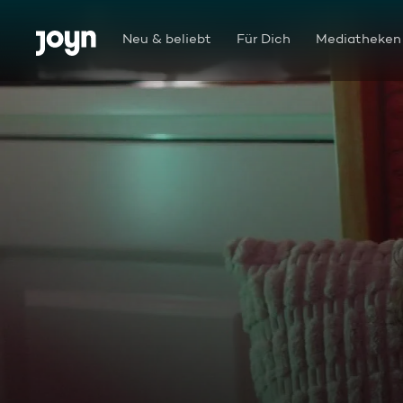
Zum Inhalt springen
Barrierefrei
Neu & beliebt
Für Dich
Mediatheken