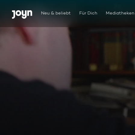
Zum Inhalt springen
Barrierefrei
Neu & beliebt
Für Dich
Mediatheken