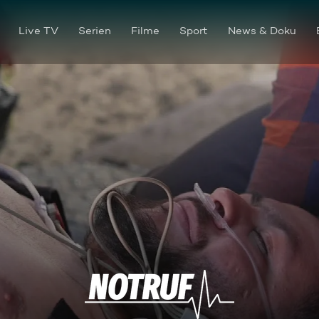
Live TV
Serien
Filme
Sport
News & Doku
Sturz nach unten - Gebet na