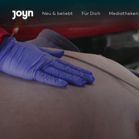
Zum Inhalt springen
Barrierefrei
Neu & beliebt
Für Dich
Mediatheken