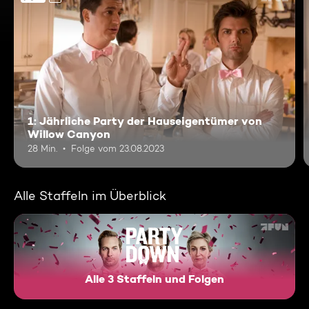
1: Jährliche Party der Hauseigentümer von
Willow Canyon
28 Min.
Folge vom 23.08.2023
Alle Staffeln im Überblick
Alle 3 Staffeln und Folgen
Party Down