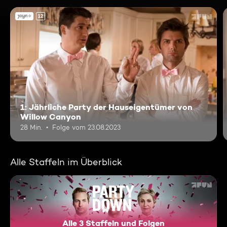
12
1: Jährliche Party der Hauseigentümer von
Willow Canyon
28 Min.
Folge vom 23.08.2023
Alle Staffeln im Überblick
Alle 3 Staffeln und Folgen