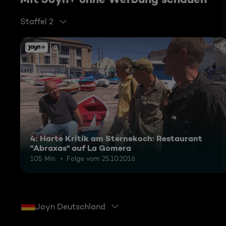
Staffel 2
0
4: Harte Kritik am Sternekoch: Restaurant
"Abraxas" auf La Gomera
105 Min.
Folge vom 25.10.2016
Joyn Deutschland