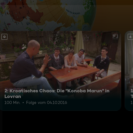
0
6
2: Kroatisches Chaos: Die "Konoba Marun" in
1
Lovran
100 Min.
Folge vom 04.10.2016
1