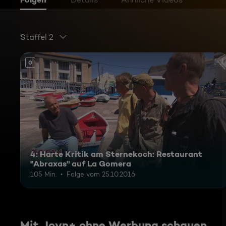
Staffel 2
0
4: Harte Kritik am Sternekoch: Restaurant
"Abraxas" auf La Gomera
105 Min.
Folge vom 25.10.2016
Mit Joyn+ ohne Werbung schauen