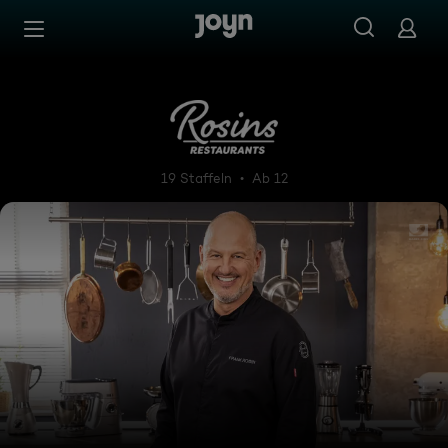
Zum Inhalt springen
Barrierefrei
Rosins Restaurants - Ein Ste
19 Staffeln
Ab 12