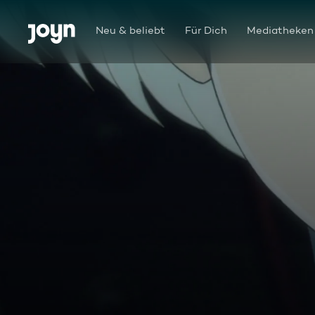
Zum Inhalt springen
Barrierefrei
Neu & beliebt
Für Dich
Mediatheken