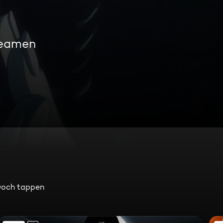
reamen
 Doch tappen