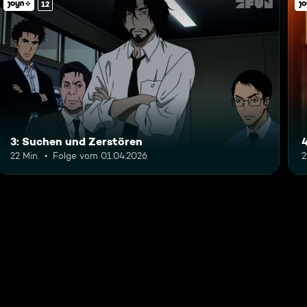
12
3: Suchen und Zerstören
22 Min.
Folge vom 01.04.2026
2