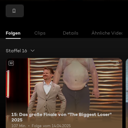
Folgen
Clips
Details
Ähnliche Videos
Staffel 16
12
15: Das große Finale von "The Biggest Loser"
2025
107 Min.
Folge vom 14.04.2025