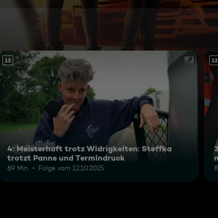
12
12
4: Meisterhaft trotz Widrigkeiten: Steffka
3
trotzt Panne und Termindruck
89 Min.
Folge vom 12.10.2025
8