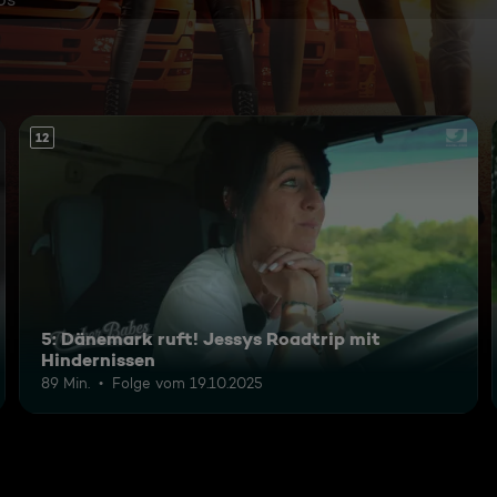
12
5: Dänemark ruft! Jessys Roadtrip mit
Hindernissen
89 Min.
Folge vom 19.10.2025