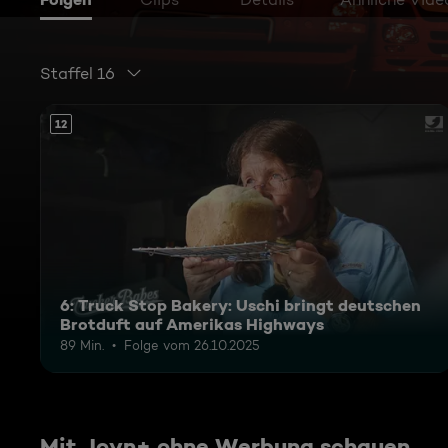
Staffel 16
12
6: Truck Stop Bakery: Uschi bringt deutschen
Brotduft auf Amerikas Highways
89 Min.
Folge vom 26.10.2025
Mit Joyn+ ohne Werbung schauen