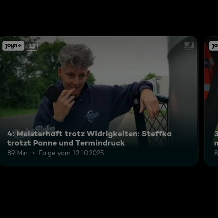
12
4: Meisterhaft trotz Widrigkeiten: Steffka
3
trotzt Panne und Termindruck
89 Min.
Folge vom 12.10.2025
8