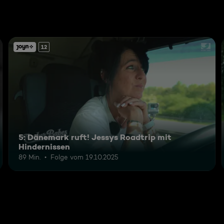
12
5: Dänemark ruft! Jessys Roadtrip mit
Hindernissen
89 Min.
Folge vom 19.10.2025