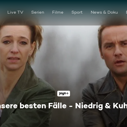
Live TV
Serien
Filme
Sport
News & Doku
sere besten Fälle - Niedrig & Ku