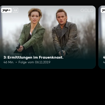
12
3: Ermittlungen im Frauenknast.
46 Min.
Folge vom 06.11.2019
4