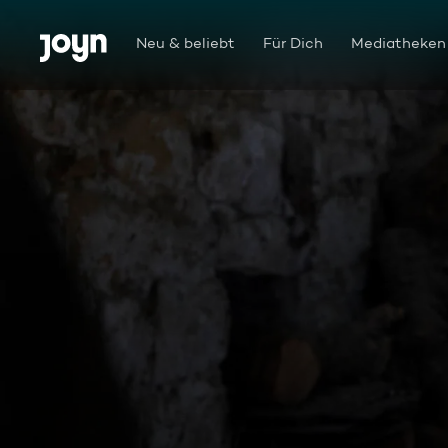
Zum Inhalt springen
Barrierefrei
Neu & beliebt
Für Dich
Mediatheken