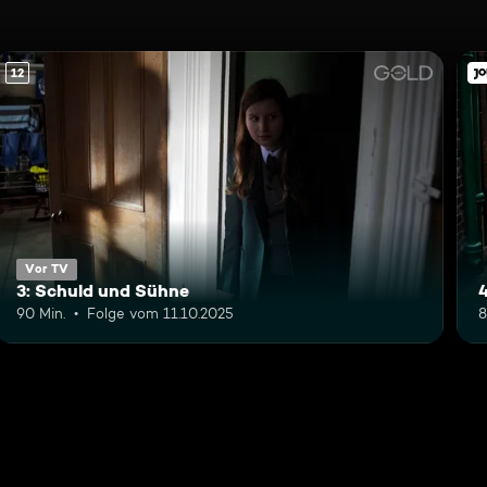
12
Vor TV
3: Schuld und Sühne
90 Min.
Folge vom 11.10.2025
8