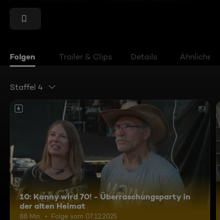
Folgen
Trailer & Clips
Details
Ähnliche V
Staffel 4
6
10: Konny wird 70! - Überraschungsparty in
der alten Heimat
88 Min.
Folge vom 07.12.2025