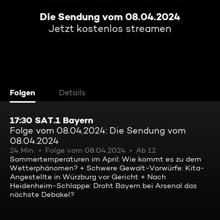
Die Sendung vom 08.04.2024
Jetzt kostenlos streamen
Folgen
Details
17:30 SAT.1 Bayern
Folge vom 08.04.2024: Die Sendung vom
08.04.2024
24 Min.
Folge vom 08.04.2024
Ab 12
Sommertemperaturen im April: Wie kommt es zu dem
Wetterphänomen? + Schwere Gewalt-Vorwürfe: Kita-
Angestellte in Würzburg vor Gericht + Nach
Heidenheim-Schlappe: Droht Bayern bei Arsenal das
nächste Debakel?