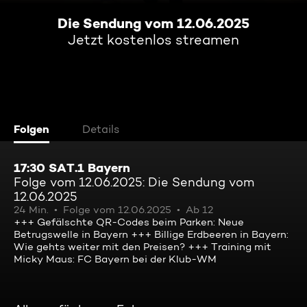
Die Sendung vom 12.06.2025
Jetzt kostenlos streamen
Folgen
Details
17:30 SAT.1 Bayern
Folge vom 12.06.2025: Die Sendung vom
12.06.2025
24 Min.
Folge vom 12.06.2025
Ab 12
+++ Gefälschte QR-Codes beim Parken: Neue
Betrugswelle in Bayern +++ Billige Erdbeeren in Bayern:
Wie gehts weiter mit den Preisen? +++ Training mit
Micky Maus: FC Bayern bei der Klub-WM