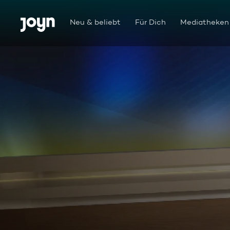
Zum Inhalt springen
Barrierefrei
Neu & beliebt
Für Dich
Mediatheken