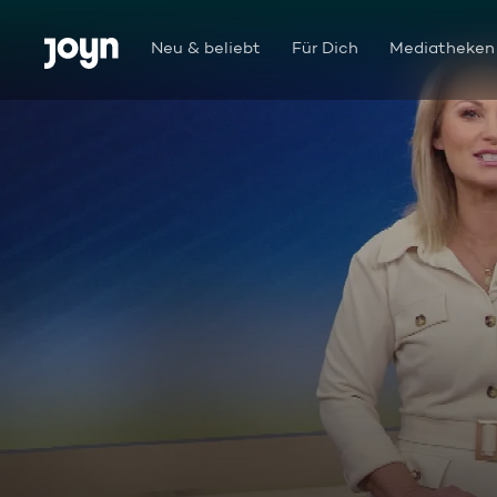
Zum Inhalt springen
Barrierefrei
Neu & beliebt
Für Dich
Mediatheken