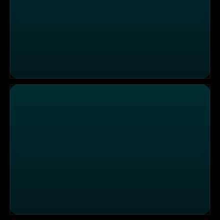
Die Sendung vom 20.07.2026
Die Sendung vom 18.07.2026