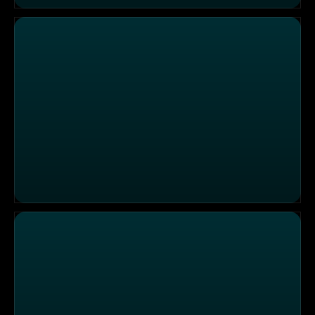
Die Sendung vom 28.07.2026
Die Sendung vom 27.07.2026