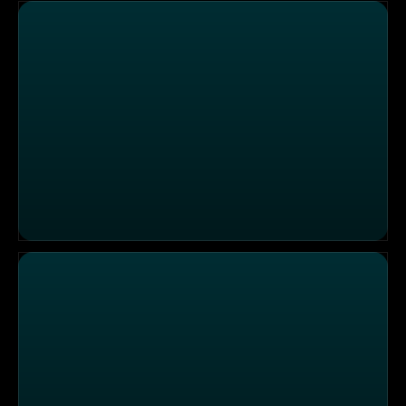
Die Sendung vom 17.07.2026