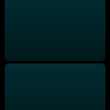
Die Sendung vom 01.08.2026