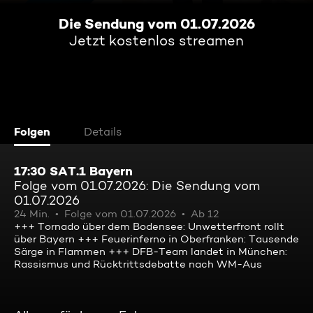
Die Sendung vom 01.07.2026
Jetzt kostenlos streamen
Folgen
Details
17:30 SAT.1 Bayern
Folge vom 01.07.2026: Die Sendung vom
01.07.2026
24 Min.
Folge vom 01.07.2026
Ab 12
+++ Tornado über dem Bodensee: Unwetterfront rollt
über Bayern +++ Feuerinferno in Oberfranken: Tausende
Särge in Flammen +++ DFB-Team landet in München:
Rassismus und Rücktrittsdebatte nach WM-Aus