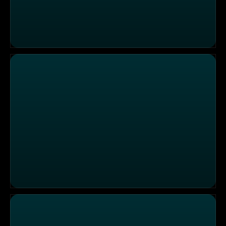
Die Sendung vom 16.07.2026
Die Sendung vom 15.07.2026