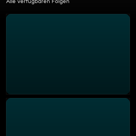
Alle verfügbaren Folgen
Die Sendung vom 05.08.2026