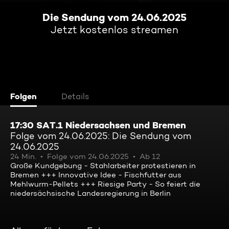
Die Sendung vom 24.06.2025
Jetzt kostenlos streamen
Folgen
Details
17:30 SAT.1 Niedersachsen und Bremen
Folge vom 24.06.2025: Die Sendung vom
24.06.2025
24 Min.
Folge vom 24.06.2025
Ab 12
Große Kundgebung - Stahlarbeiter protestieren in
Bremen +++ Innovative Idee - Fischfutter aus
Mehlwurm-Pellets +++ Riesige Party - So feiert die
niedersächsische Landesregierung in Berlin