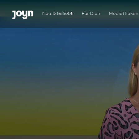
Zum Inhalt springen
Barrierefrei
Neu & beliebt
Für Dich
Mediatheken