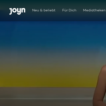
Zum Inhalt springen
Barrierefrei
Neu & beliebt
Für Dich
Mediatheken