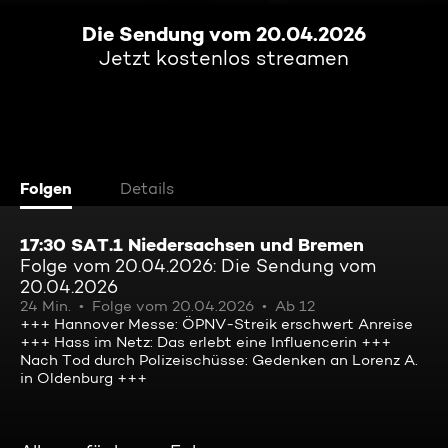
Die Sendung vom 20.04.2026
Jetzt kostenlos streamen
Folgen
Details
17:30 SAT.1 Niedersachsen und Bremen
Folge vom 20.04.2026: Die Sendung vom
20.04.2026
24 Min.
Folge vom 20.04.2026
Ab 12
+++ Hannover Messe: ÖPNV-Streik erschwert Anreise
+++ Hass im Netz: Das erlebt eine Influencerin +++
Nach Tod durch Polizeischüsse: Gedenken an Lorenz A.
in Oldenburg +++