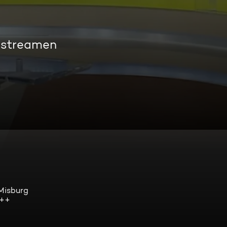
s streamen
Misburg
+++