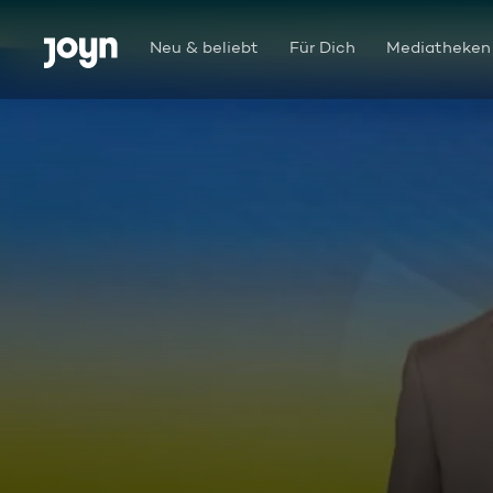
Zum Inhalt springen
Barrierefrei
Neu & beliebt
Für Dich
Mediatheken