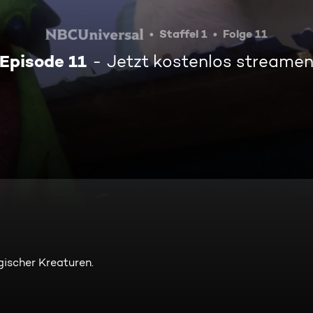
Staffel 1
Folge 11
Episode 11
Jetzt kostenlos streame
gischer Kreaturen.