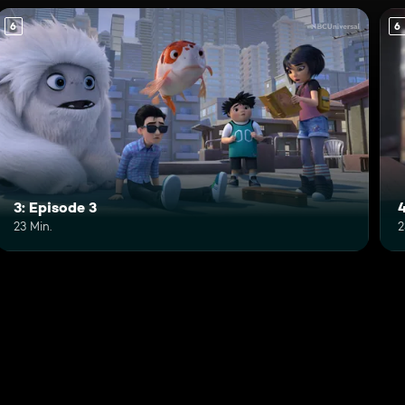
6
6
3: Episode 3
4
23 Min.
2