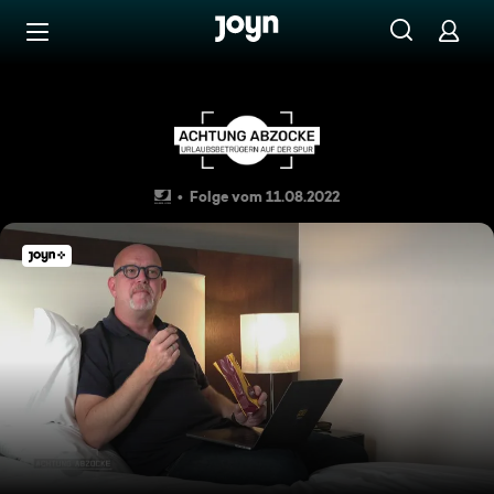
Zum Inhalt springen
Barrierefrei
Abgezockt mit Schokolade! Pe
Folge vom 11.08.2022