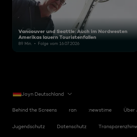
Vancouver und Seattle: Auch im Nordwesten
Amerikas lauern Touristenfallen
89 Min.
Folge vom 16.07.2026
Joyn Deutschland
Behind the Screens
ran
:newstime
Über
Jugendschutz
Datenschutz
Transparenzhin