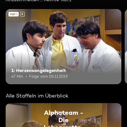
6
1: Herzensangelegenheit
47 Min.
Folge vom 06.11.2019
Alle Staffeln im Überblick
Alphateam -
Die