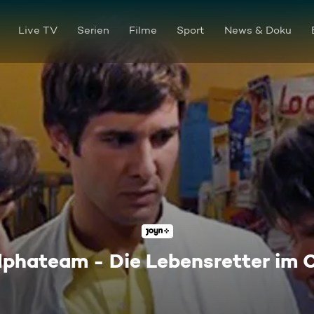
Live TV
Serien
Filme
Sport
News & Doku
lphateam - Die Lebensretter im 