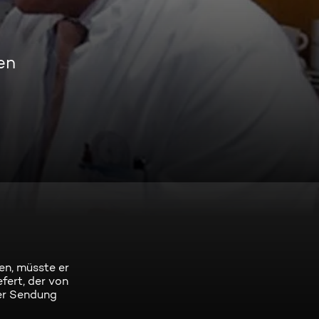
en
en, müsste er
fert, der von
der Sendung