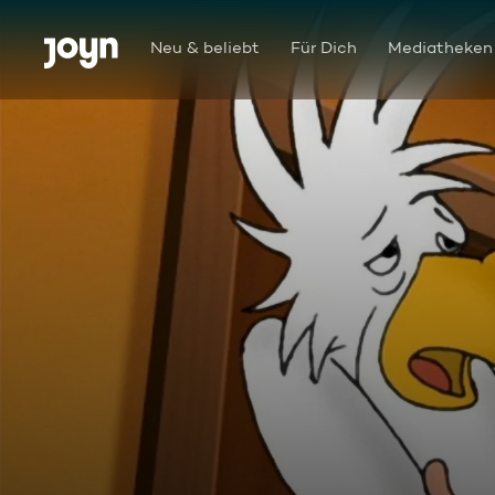
Zum Inhalt springen
Barrierefrei
Neu & beliebt
Für Dich
Mediatheken