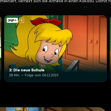
lektiert, verhext sich die Althexe in einen Kakadu. Damit h
0
2: Die neue Schule
28 Min.
Folge vom 06.11.2019