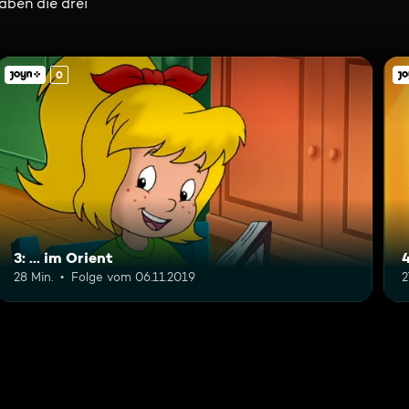
aben die drei
0
3: ... im Orient
4
28 Min.
Folge vom 06.11.2019
2