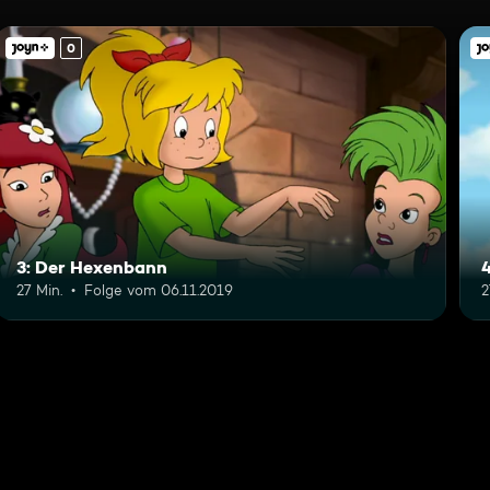
0
3: Der Hexenbann
27 Min.
Folge vom 06.11.2019
2