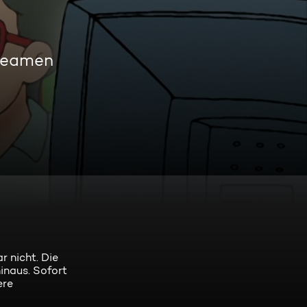
reamen
r nicht. Die
hinaus. Sofort
ere